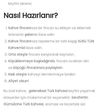
t
keyfini alırsınız.
Nasıl Hazırlanır?
Kahve fincanı
nıza bir fincan su ekleyin ve eklemek
isterseniz
şeker
de ilave edin.
Kahve fincanı
nıza tepeleme bir tatlı kaşığı
Sütlü Türk
Kahvemizi
ilave edin.
Orta ateşte
fincanı karıştırarak kaynatın.
Köpüklenmeye başladığında
, fincanı ocaktan alın
ve
köpüğü fincanınıza paylaştırın
.
Kısık ateşte
kahveyi demlenmeye bırakın.
Afiyet olsun!
Bu özel kahve,
geleneksel Türk kahvesi
keyfini yaşamak
isteyenler için mükemmel bir seçenektir.
Serafettin
Gümülcine Türk Kahvesi
, aroması ve lezzetiyle sizi