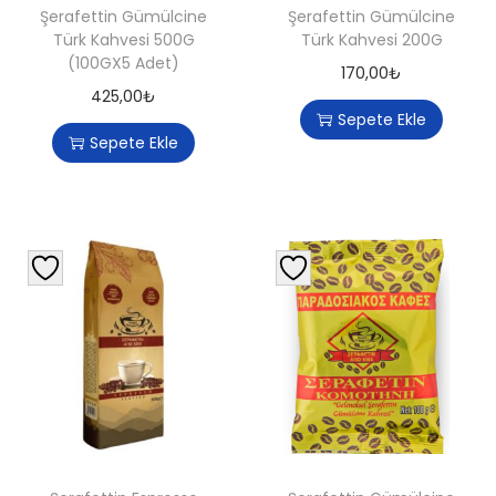
Şerafettin Gümülcine
Şerafettin Gümülcine
Türk Kahvesi 500G
Türk Kahvesi 200G
(100GX5 Adet)
170,00
₺
425,00
₺
Sepete Ekle
Sepete Ekle