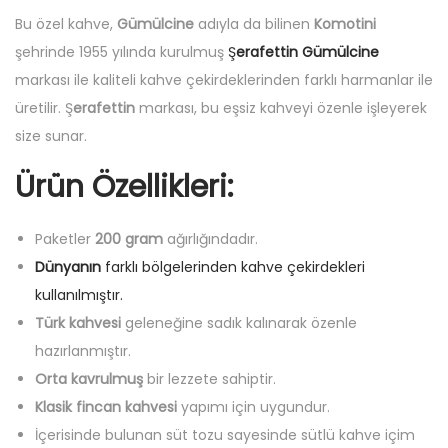
r
Bu özel kahve,
Gümülcine
adıyla da bilinen
Komotini
k
şehrinde 1955 yılında kurulmuş
Ş
erafettin Gümülcine
K
markası ile kaliteli kahve çekirdeklerinden farklı harmanlar ile
a
üretilir. Ş
erafettin
markası, bu eşsiz kahveyi özenle işleyerek
h
size sunar.
v
Ürün Özellikleri
:
e
s
i
Paketler
200 gram
ağırlığındadır.
2
Dünyanın
farklı bölgelerinden kahve çekirdekleri
0
kullanılmıştır.
0
Türk kahvesi
geleneğine sadık kalınarak özenle
G
hazırlanmıştır.
a
Orta kavrulmuş
bir lezzete sahiptir.
d
Klasik fincan kahvesi
yapımı için uygundur.
e
İçerisinde bulunan süt tozu sayesinde sütlü kahve içim