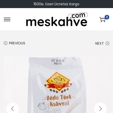
1500₺ Üzeri Ücretsiz Kargo
0
S
S
k
k
i
i
PREVIOUS
NEXT
p
p
t
t
o
o
n
c
a
o
v
n
i
t
g
e
a
n
t
t